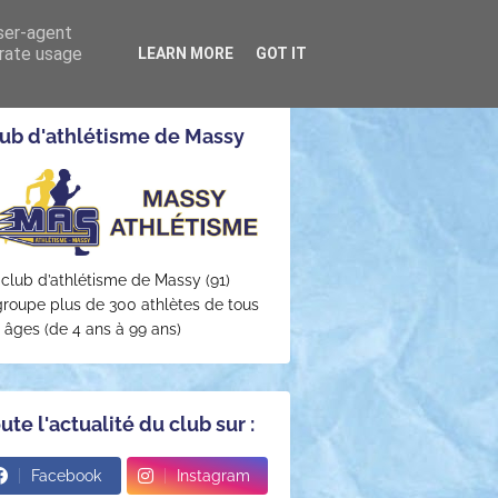
user-agent
26-2027)
CONTACT
erate usage
LEARN MORE
GOT IT
ub d'athlétisme de Massy
 club d’athlétisme de Massy (91)
groupe plus de 300 athlètes de tous
s âges (de 4 ans à 99 ans)
ute l'actualité du club sur :
Facebook
Instagram