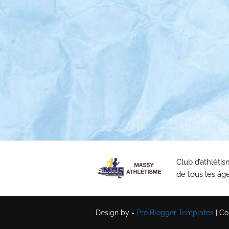
Club d’athléti
de tous les âge
Design by -
Pro Blogger Templates
|
Co