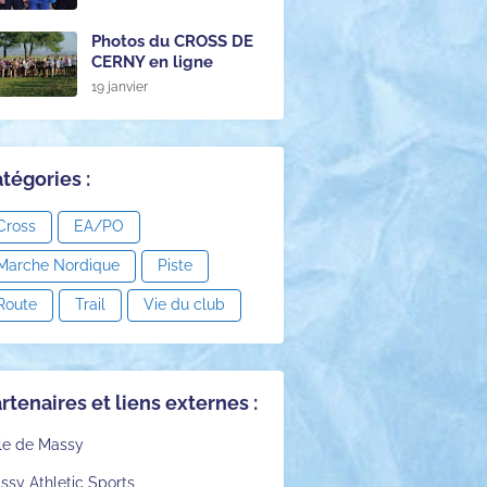
Photos du CROSS DE
CERNY en ligne
19 janvier
tégories :
Cross
EA/PO
Marche Nordique
Piste
Route
Trail
Vie du club
rtenaires et liens externes :
lle de Massy
ssy Athletic Sports