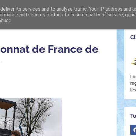
eliver its services and to analyze traffic. Your IP address and 
LES SECTIONS
EVÈNEMENTS
INSCRIPTIONS (20
ormance and security metrics to ensure quality of service, gen
abuse.
Cl
onnat de France de
y
Le
re
le
To