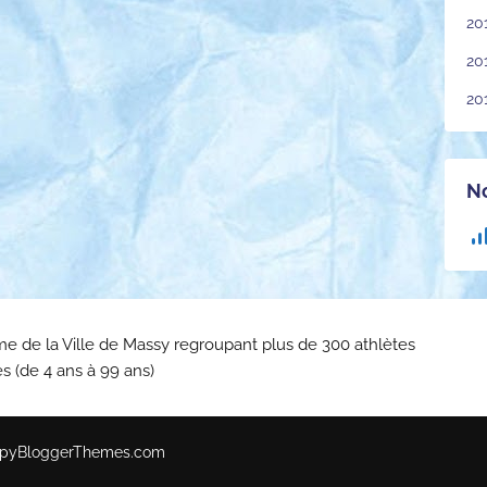
20
20
20
No
sme de la Ville de Massy regroupant plus de 300 athlètes
s (de 4 ans à 99 ans)
pyBloggerThemes.com