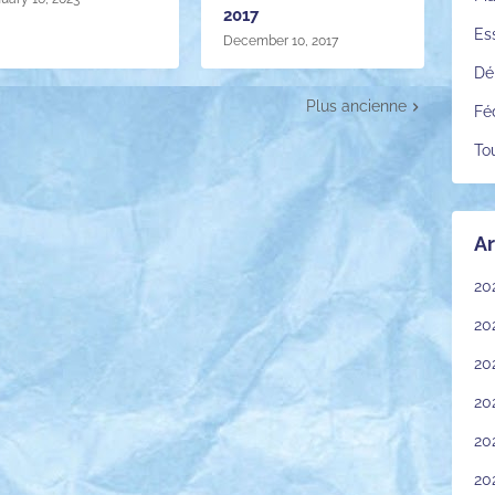
2017
Es
December 10, 2017
Dé
Plus ancienne
Fé
To
Ar
20
20
20
20
20
20