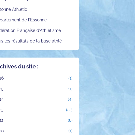
sonne Athletic
partement de l'Essonne
dération Française d'Athlétisme
us les résultats de la base athlé
chives du site :
26
(1)
25
(1)
24
(4)
23
(22)
22
(8)
20
(1)