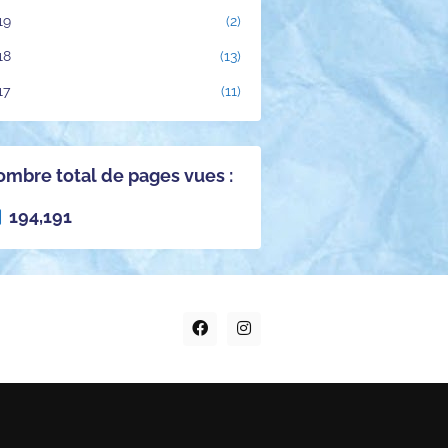
19
(2)
18
(13)
17
(11)
mbre total de pages vues :
194,191